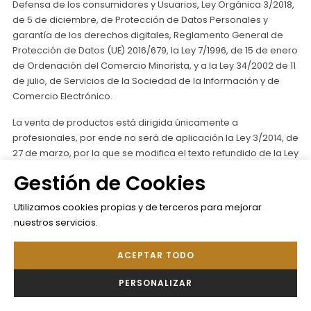
Defensa de los consumidores y Usuarios, Ley Orgánica 3/2018,
de 5 de diciembre, de Protección de Datos Personales y
garantía de los derechos digitales, Reglamento General de
Protección de Datos (UE) 2016/679, la Ley 7/1996, de 15 de enero
de Ordenación del Comercio Minorista, y a la Ley 34/2002 de 11
de julio, de Servicios de la Sociedad de la Información y de
Comercio Electrónico.
La venta de productos está dirigida únicamente a
profesionales, por ende no será de aplicación la Ley 3/2014, de
27 de marzo, por la que se modifica el texto refundido de la Ley
General para la Defensa de los consumidores y Usuarios.
Gestión de Cookies
VOLTAGE COSMETICS S L se reserva el derecho a realizar las
Utilizamos cookies propias y de terceros para mejorar
modificaciones que considere oportunas, sin aviso previo, en
nuestros servicios.
las Condiciones Generales. Dichas modificaciones podrán
realizarse, a través de sus websites, por cualquier forma
admisible en derecho y serán de obligado cumplimiento
ACEPTAR TODO
durante el tiempo en que se encuentren publicadas en la web
PERSONALIZAR
y hasta que no sean modificadas válidamente por otras
posteriores. No obstante, VOLTAGE COSMETICS S L se reserva el