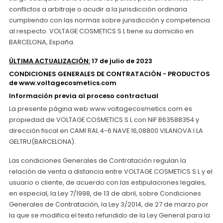
conflictos a arbitraje o acudir a la jurisdicción ordinaria
cumpliendo con las normas sobre jurisdicción y competencia
al respecto. VOLTAGE COSMETICS S L tiene su domicilio en
BARCELONA, España.
ÚLTIMA ACTUALIZACIÓN:
17 de julio de 2023
CONDICIONES GENERALES DE CONTRATACIÓN - PRODUCTOS
de www.voltagecosmetics.com
Información previa al proceso contractual
La presente página web www.voltagecosmetics.com es
propiedad de VOLTAGE COSMETICS S L con NIF B63588354 y
dirección fiscal en CAMI RAL 4-6 NAVE 16,08800 VILANOVA I LA
GELTRU(BARCELONA).
Las condiciones Generales de Contratación regulan la
relación de venta a distancia entre VOLTAGE COSMETICS S L y el
usuario o cliente, de acuerdo con las estipulaciones legales,
en especial, la Ley 7/1998, de 13 de abril, sobre Condiciones
Generales de Contratación, la Ley 3/2014, de 27 de marzo por
la que se modifica el texto refundido de la Ley General para la