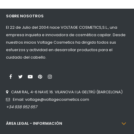
SOBRE NOSOTROS
El 22 de Julio del 2004 nace VOLTAGE COSMETICS,S.L., una
empresa inquieta e innovadora de cosmética capilar. Desde
nuestros inicios Voltage Cosmetics ha dirigido todos sus
esfuerzos y actividad en desarrollar productos para el
cuidado del cabello.
LinkedIn
Facebook
Twitter
YouTube
Pinterest
Instagram
CAMI RAL, 4-6 NAVE 16. VILANOVA I LA GELTRÚ (BARCELONA)
Email: voltage@voltagecosmetics.com
+34 938 952 657

ÁREA LEGAL - INFORMACIÓN