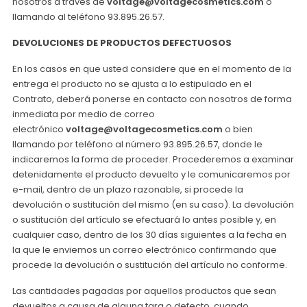
nosotros a través de
voltage@voltagecosmetics.com
o
llamando al teléfono 93.895.26.57.
DEVOLUCIONES DE PRODUCTOS DEFECTUOSOS
En los casos en que usted considere que en el momento de la
entrega el producto no se ajusta a lo estipulado en el
Contrato, deberá ponerse en contacto con nosotros de forma
inmediata por medio de correo
electrónico
voltage@voltagecosmetics.com
o bien
llamando por teléfono al número 93.895.26.57, donde le
indicaremos la forma de proceder. Procederemos a examinar
detenidamente el producto devuelto y le comunicaremos por
e-mail, dentro de un plazo razonable, si procede la
devolución o sustitución del mismo (en su caso). La devolución
o sustitución del artículo se efectuará lo antes posible y, en
cualquier caso, dentro de los 30 días siguientes a la fecha en
la que le enviemos un correo electrónico confirmando que
procede la devolución o sustitución del artículo no conforme.
Las cantidades pagadas por aquellos productos que sean
devueltos a causa de alguna tara o defecto, cuando