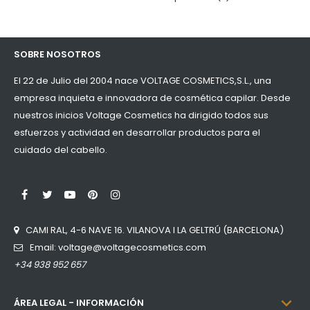
SOBRE NOSOTROS
El 22 de Julio del 2004 nace VOLTAGE COSMETICS,S.L., una
empresa inquieta e innovadora de cosmética capilar. Desde
nuestros inicios Voltage Cosmetics ha dirigido todos sus
esfuerzos y actividad en desarrollar productos para el
cuidado del cabello.
LinkedIn
Facebook
Twitter
YouTube
Pinterest
Instagram
CAMI RAL, 4-6 NAVE 16. VILANOVA I LA GELTRÚ (BARCELONA)
Email: voltage@voltagecosmetics.com
+34 938 952 657

ÁREA LEGAL - INFORMACIÓN