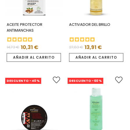
ACEITE PROTECTOR
ACTIVADOR DEL BRILLO
ANTIMANCHAS
10,31 €
13,91 €
14,73 €
27,83 €
Precio
Precio
Precio
Precio
regular
regular
AÑADIR AL CARRITO
AÑADIR AL CARRITO
DESCUENTO -40%
DESCUENTO -60%