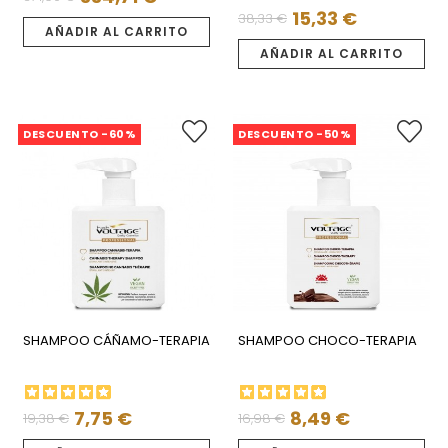
Precio
Precio
15,33 €
38,33 €
Precio
Precio
regular
AÑADIR AL CARRITO
regular
AÑADIR AL CARRITO
DESCUENTO -60%
DESCUENTO -50%
SHAMPOO CÁÑAMO-TERAPIA
SHAMPOO CHOCO-TERAPIA
7,75 €
8,49 €
19,38 €
16,98 €
Precio
Precio
Precio
Precio