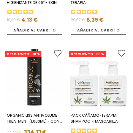
HIGIENIZANTE DE 96º - SKIN
TERAPIA
THERAPY
4,13 €
8,39 €
10,33 €
20,97 €
Precio
Precio
Precio
Precio
regular
regular
AÑADIR AL CARRITO
AÑADIR AL CARRITO
DESCUENTO -10%
DESCUENTO -60%
ORGANIC LISS ANTIVOLUME
PACK CÁÑAMO-TERAPIA:
TREATMENT (1.000ML) - CON
SHAMPOO + MASCARILLA
KERATINA
334,71 €
371,90 €