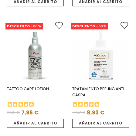
regular
regular
AÑADIR AL CARRITO
AÑADIR AL CARRITO
DESCUENTO -60%
DESCUENTO -50%
TATTOO CARE LOTION
TRATAMIENTO PEELING ANTI
CASPA
7,96 €
8,93 €
19,91 €
17,87 €
Precio
Precio
Precio
Precio
regular
regular
AÑADIR AL CARRITO
AÑADIR AL CARRITO