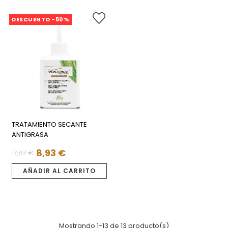
DESCUENTO -50%
TRATAMIENTO SECANTE
ANTIGRASA
8,93 €
17,87 €
Precio
Precio
regular
AÑADIR AL CARRITO
Mostrando 1-13 de 13 producto(s)