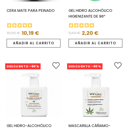
CERA MATE PARA PEINADO
GEL HIDRO ALCOHÓLICO
HIGIENIZANTE DE 96º
10,19 €
2,20 €
16,98 €
5,49 €
Precio
Precio
Precio
Precio
regular
regular
AÑADIR AL CARRITO
AÑADIR AL CARRITO
DESCUENTO -60%
DESCUENTO -60%
GEL HIDRO-ALCOHÓLICO
MASCARILLA CÁÑAMO-