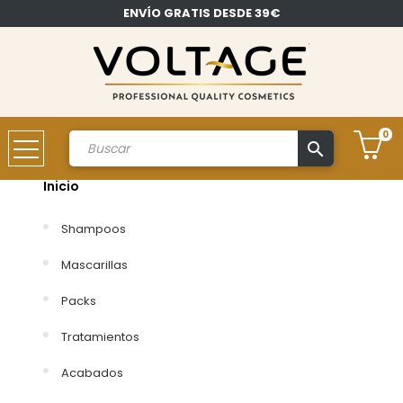
ENVÍO GRATIS DESDE 39€
0
search
Cuenta
Inicio
Shampoos
Mascarillas
Packs
Tratamientos
Acabados