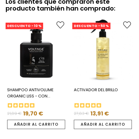
Los clientes que compraron este
producto también han comprado:
DESCUENTO -10%
DESCUENTO -50%
SHAMPOO ANTIVOLUME
ACTIVADOR DEL BRILLO
ORGANIC LISS - CON
KERATINA
19,70 €
13,91 €
21,89 €
27,83 €
Precio
Precio
Precio
Precio
regular
regular
AÑADIR AL CARRITO
AÑADIR AL CARRITO