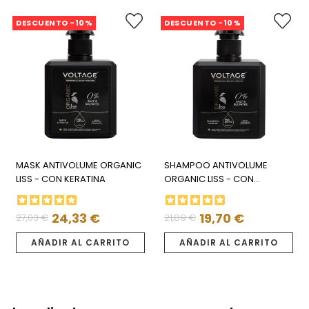
‹
›
DESCUENTO -10%
DESCUENTO -10%
MASK ANTIVOLUME ORGANIC
SHAMPOO ANTIVOLUME
LISS - CON KERATINA
ORGANIC LISS - CON
KERATINA
24,33 €
19,70 €
27,03 €
21,89 €
Precio
Precio
Precio
Precio
regular
regular
AÑADIR AL CARRITO
AÑADIR AL CARRITO