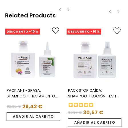
Related Products
‹
›
‹
›
DESCUENTO -10%
DESCUENTO -10%
PACK ANTI-GRASA:
PACK STOP CAÍDA:
SHAMPOO + TRATAMIENTO
SHAMPOO + LOCIÓN - EVITA
SECANTE
LA CAÍDA DEL CABELLO
29,42 €
32,68 €
Precio
Precio
30,57 €
33,97 €
Precio
Precio
regular
AÑADIR AL CARRITO
regular
AÑADIR AL CARRITO