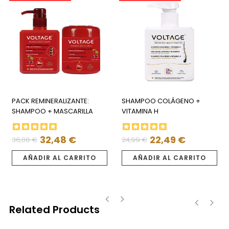
PACK REMINERALIZANTE:
SHAMPOO COLÁGENO +
SHAMPOO + MASCARILLA
VITAMINA H
32,48 €
22,49 €
36,08 €
24,99 €
Precio
Precio
Precio
Precio
regular
regular
AÑADIR AL CARRITO
AÑADIR AL CARRITO
Related Products
‹
›
‹
›