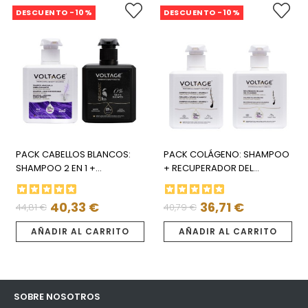
DESCUENTO -10%
DESCUENTO -10%
PACK CABELLOS BLANCOS:
PACK COLÁGENO: SHAMPOO
SHAMPOO 2 EN 1 +
+ RECUPERADOR DEL
MASCARILLA
COLÁGENO
40,33 €
36,71 €
44,81 €
40,79 €
Precio
Precio
Precio
Precio
regular
regular
AÑADIR AL CARRITO
AÑADIR AL CARRITO
SOBRE NOSOTROS