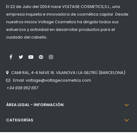
El 22 de Julio del 2004 nace VOLTAGE COSMETICS,S.L., una
empresa inquieta e innovadora de cosmética capilar. Desde
nuestros inicios Voltage Cosmetics ha dirigido todos sus
esfuerzos y actividad en desarrollar productos para el
cuidado del cabello.
LinkedIn
Facebook
Twitter
YouTube
Pinterest
Instagram
CAMI RAL, 4-6 NAVE 16. VILANOVA I LA GELTRÚ (BARCELONA)
Email: voltage@voltagecosmetics.com
+34 938 952 657

ÁREA LEGAL - INFORMACIÓN

CATEGORÍAS

INFORMACIÓN