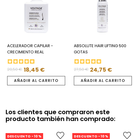
ACELERADOR CAPILAR -
ABSOLUTE HAIR LIFTING 500
CRECIMIENTO REAL
GOTAS
18,45 €
24,75 €
20,50 €
27,50 €
Precio
Precio
Precio
Precio
regular
regular
AÑADIR AL CARRITO
AÑADIR AL CARRITO
Los clientes que compraron este
producto también han comprado:
DESCUENTO -10%
DESCUENTO -10%