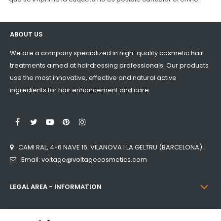
ABOUT US
We are a company specialized in high-quality cosmetic hair
treatments aimed at hairdressing professionals. Our products
use the most innovative, effective and natural active
ingredients for hair enhancement and care.
LinkedIn
Facebook
Twitter
YouTube
Pinterest
Instagram
CAMI RAL, 4-6 NAVE 16. VILANOVA I LA GELTRU (BARCELONA)
Email: voltage@voltagecosmetics.com

LEGAL AREA - INFORMATION

CATEGORIES